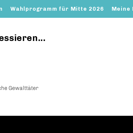
n
Wahlprogramm für Mitte 2026
Meine 
essieren...
sche Gewalttäter