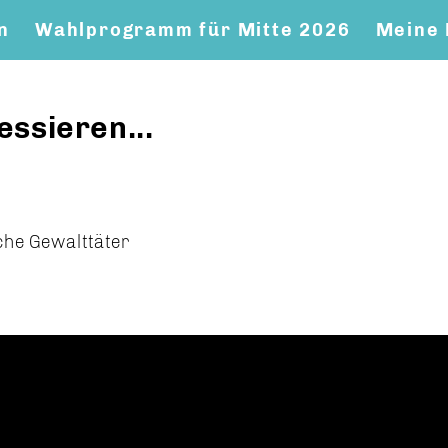
n
Wahlprogramm für Mitte 2026
Meine 
essieren...
sche Gewalttäter